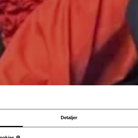
Detaljer
ookies 🍪