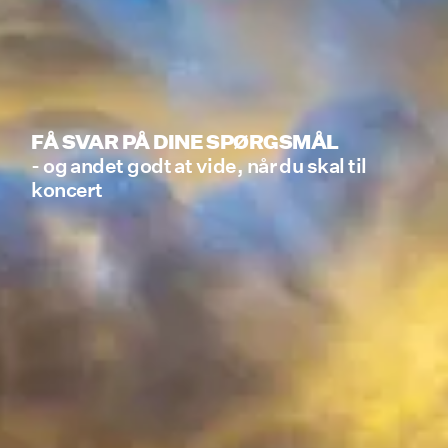
FÅ SVAR PÅ DINE SPØRGSMÅL 
- og andet godt at vide, når du skal til 
koncert