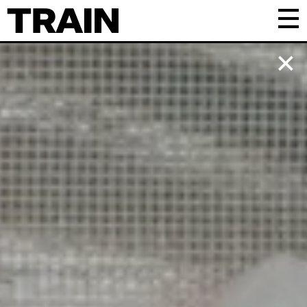
Kalender
Praktisk
Om TRAIN
Frivillig
Samarbejde