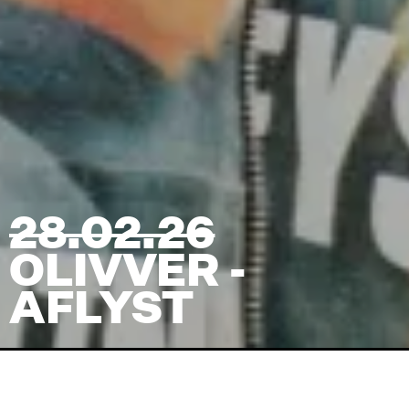
28.02.26
OLIVVER -
AFLYST
Venue
VinDanmark