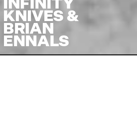
INFINITY
KNIVES &
BRIAN
ENNALS
Venue
HeadQuarters
Pris
(inkl. billetgebyr)
135
kr
Koncertstart
20:00
Dørene åbner
19:00