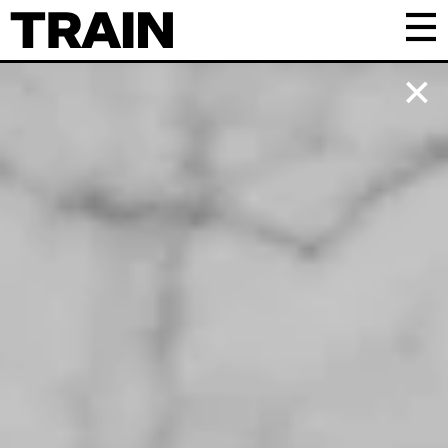
Kalender
Praktisk
Om TRAIN
Frivillig
Samarbejde