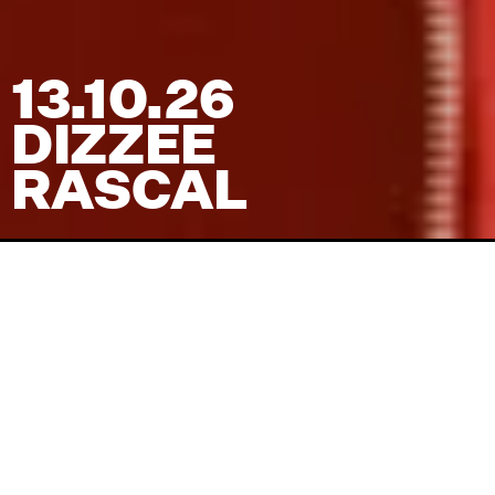
13.10.26
DIZZEE
RASCAL
Venue
TRAIN
Pris
(inkl. billetgebyr)
350
kr
Koncertstart
20:00
Dørene åbner
19:00