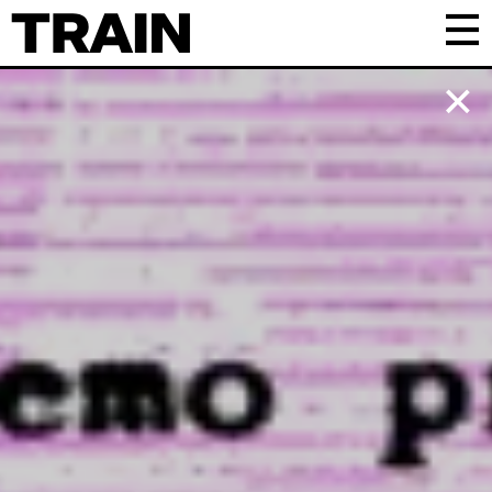
Kalender
Praktisk
Om TRAIN
Frivillig
Samarbejde