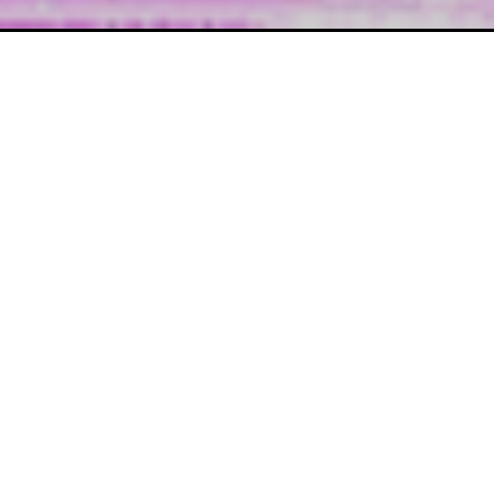
Venue
Galleri TESE
Facebook-begivenhed
AN INTERACTIVE ACOUSTIC CONCERT By 
Apple Tree
A blues musician once said that going on stage 
it’s not your job to get the audience to know 
you – it’s your job to already know them and 
play that to them. I guess that’s why we project 
ourselves onto who/whatever we see on 
stage.
Laura Lavenders band Apple Tree enjoys to 