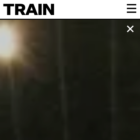
Kalender
Praktisk
Om TRAIN
Frivillig
Samarbejde