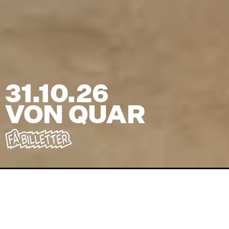
31.10.26
VON QUAR
Venue
TRAIN
Pris
(inkl. billetgebyr)
350
kr