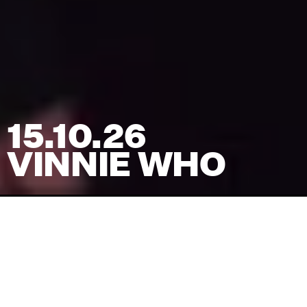
15.10.26
VINNIE WHO
Venue
TRACK
Pris
(inkl. billetgebyr)
320
kr
Koncertstart
20:00