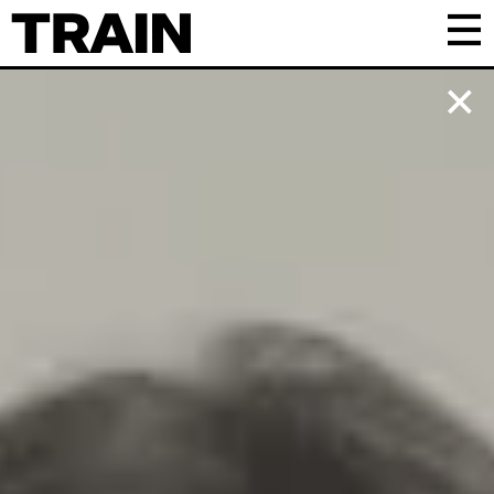
Kalender
Praktisk
Om TRAIN
Frivillig
Samarbejde