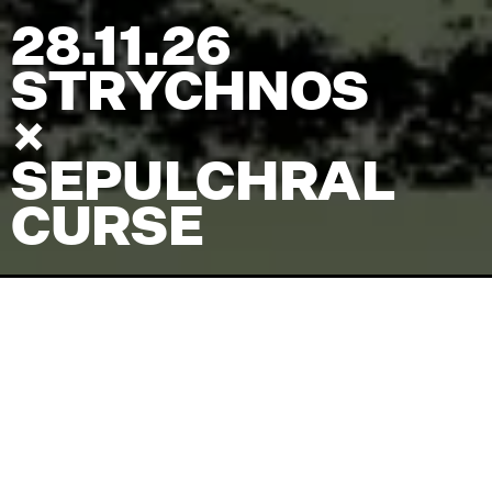
28.11.26
STRYCHNOS
×
SEPULCHRAL
CURSE
Venue
HeadQuarters
Pris
(inkl. billetgebyr)
175
kr
Koncertstart
20:00