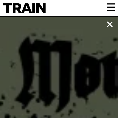
Kalender
Praktisk
Om TRAIN
Frivillig
Samarbejde