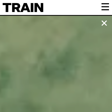
Kalender
Praktisk
Om TRAIN
Frivillig
Samarbejde