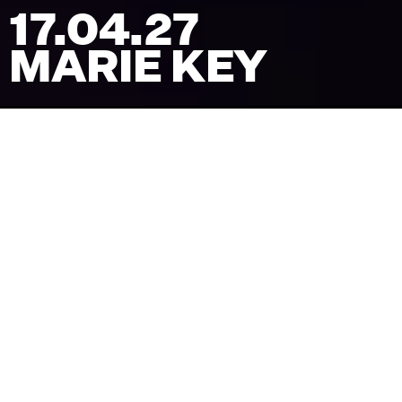
17.04.27
MARIE KEY
Venue
TRAIN
Pris
(inkl. billetgebyr)
375
kr
Koncertstart
20:00
Dørene åbner
19:00
Facebook-begivenhed
Køb billet