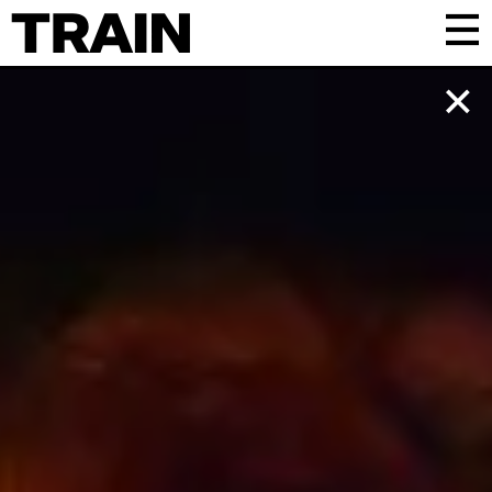
Kalender
Praktisk
Om TRAIN
Frivillig
Samarbejde