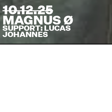
10.12.25
MAGNUS Ø
SUPPORT:
LUCAS
JOHANNES
Venue
VinDanmark
Facebook-begivenhed
Magnus Ø kommer til VinDanmark
Magnus Ø er en ung musiker fra Sønderjylland, 
som beskriver det daglige hverdagsliv som 
ungt menneske i dag gennem ærlige danske 