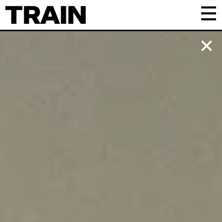
Kalender
Praktisk
Om TRAIN
Frivillig
Samarbejde