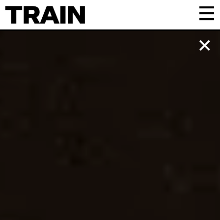
Kalender
Praktisk
Om TRAIN
Frivillig
Samarbejde