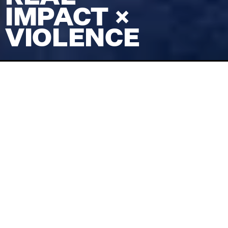
IMPACT ×
VIOLENCE
Venue
TRACK
Pris
(inkl. billetgebyr)
250
kr
Koncertstart
18:00
Dørene åbner
17:00
Facebook-begivenhed
Køb billet