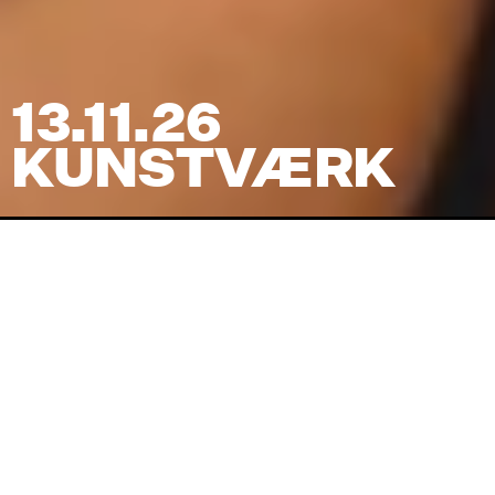
13.11.26
KUNSTVÆRK
Venue
HeadQuarters
Pris
(+ gebyr)
95
kr
Koncertstart
20:00
Dørene åbner
19:00