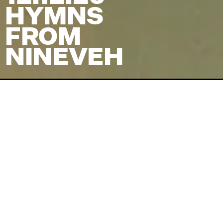
HYMNS
FROM
NINEVEH
Venue
Skt. Lukas Kirke
Pris
(inkl. billetgebyr)
375
kr
Koncertstart
20:00
Dørene åbner
19:00
Facebook-begivenhed