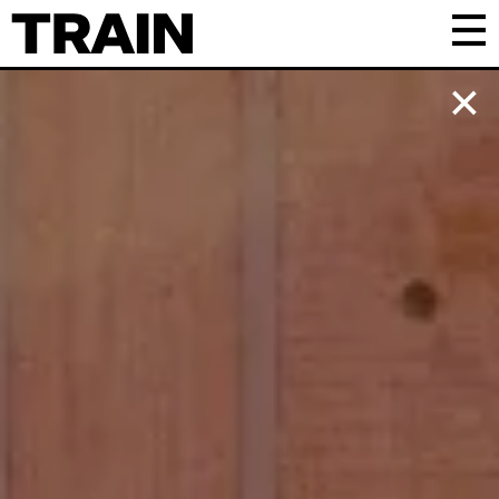
Kalender
Praktisk
Om TRAIN
Frivillig
Samarbejde