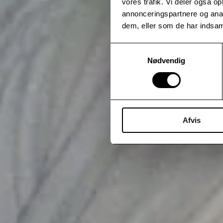
vores trafik. Vi deler også 
annonceringspartnere og anal
dem, eller som de har indsaml
Samtykkevalg
Nødvendig
Afvis