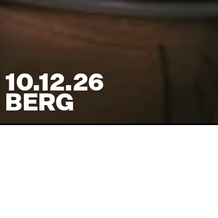
10.12.26
BERG
Venue
TRAIN
Pris
(inkl. billetgebyr)
265
kr
Koncertstart
20:00